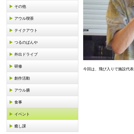
その他
アウル喫茶
テイクアウト
つるのぱんや
外出ドライブ
研修
今回は、飛び入りで施設代表
創作活動
アウル膳
食事
イベント
癒し課