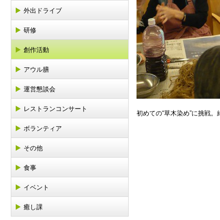
外出ドライブ
研修
創作活動
アウル膳
運営懇談会
レストランコンサート
初めての“草木染め”に挑戦
ボランティア
その他
食事
イベント
癒し課