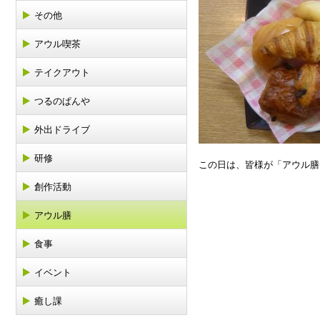
その他
アウル喫茶
テイクアウト
つるのぱんや
外出ドライブ
研修
この日は、皆様が「アウル膳を
創作活動
アウル膳
食事
イベント
癒し課