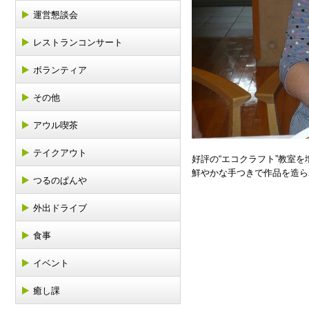
運営懇談会
レストランコンサート
ボランティア
その他
アウル喫茶
テイクアウト
好評の“エコクラフト”教室
鮮やかな手つきで作品を造ら
つるのぱんや
外出ドライブ
食事
イベント
癒し課