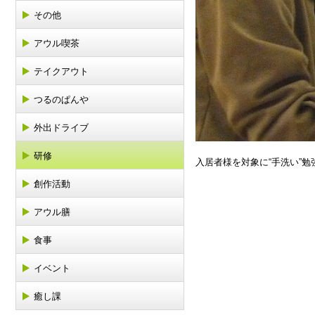
その他
アウル喫茶
テイクアウト
つるのぱんや
外出ドライブ
研修
入居者様を対象に“手洗い”
創作活動
アウル膳
食事
イベント
癒し課