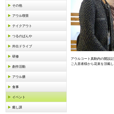
その他
アウル喫茶
テイクアウト
つるのぱんや
外出ドライブ
研修
アウルコート真駒内の開設記
ご入居者様から花束を頂戴し
創作活動
アウル膳
食事
イベント
癒し課